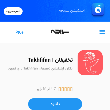
اپلیکیشن سیبچه
نصب سیبچه
ورود
گیفت‌کارت اپل
تخفیفان | Takhfifan
دانلود اپلیکیشن تخفیفان Takhfifan برای آیفون
4.7 از 62 رای





دانلود