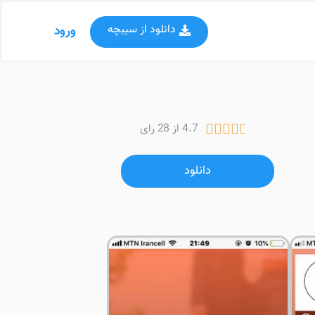
دانلود از سیبچه
ورود
4.7 از 28 رای





دانلود