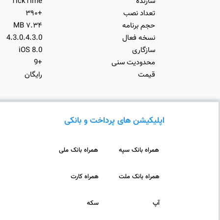
سازنده
TickTime
تعداد نصب
+۳۹۰
حجم برنامه
۷.۳۴ MB
نسخه فعال
4.3.0.4.3.0
سازگاری
iOS 8.0
محدودیت سنی
+9
قیمت
رایگان
اپلیکیشن های پرداخت و بانکی
همراه بانک سپه
همراه بانک ملی
همراه بانک ملت
همراه کارت
آپ
سکه