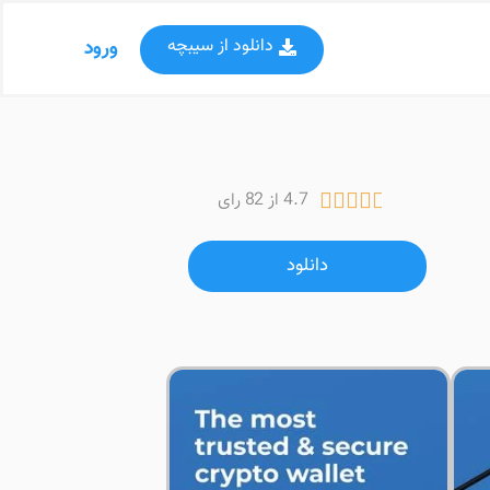
دانلود از سیبچه
ورود
4.7 از 82 رای





دانلود