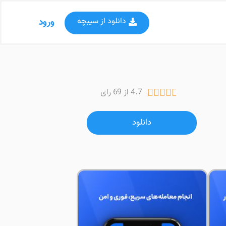
دانلود از سیبچه
ورود
4.7 از 69 رای





دانلود