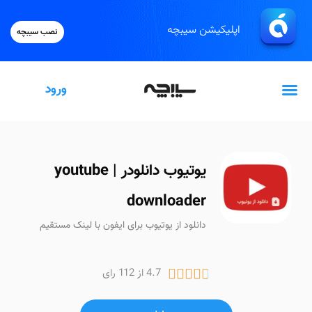
اپلیکیشن سیبچه
نصب سیبچه
ورود
گیفت‌کارت اپل
یوتیوب دانلودر | youtube
downloader
دانلود از یوتیوب برای ایفون با لینک مستقیم
4.7 از 112 رای




