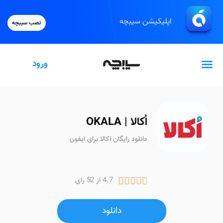
اپلیکیشن سیبچه
نصب سیبچه
ورود
گیفت‌کارت اپل
اُکالا | OKALA
دانلود رایگان اکالا برای ایفون
4.7 از 52 رای





دانلود